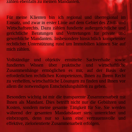
zählen ebenfalls zu meinen Mandanten.
Für meine Klienten bin ich regional und überregional im
Einsatz, und zwar in erster Linie auf dem Gebiet des Zivil- und
Wirtschaftsrechts. Dazu zählen fundierte außergerichtliche und
gerichtliche Beratungen und Vertretungen für private und
gewerbliche Mandanten. Insbesondere hinsichtlich kompetenter
rechtlicher Unterstützung rund um Immobilien können Sie auf
mich zählen.
Vollständige und objektiv ermittelte Sachverhalte sowie
fundiertes Wissen über praktische und wirtschaftliche
Zusammenhänge ermöglichen es mir, auf der Basis der
erforderlichen rechtlichen Kompetenzen, Ihnen zu Ihrem Recht
zu verhelfen, wirtschaftliche Lösungen zu finden und Ihnen vor
allem die notwendigen Entscheidungshilfen zu geben.
Besonders wichtig ist mir die transparente Zusammenarbeit mit
Ihnen als Mandant. Dies betrifft nicht nur die Gebühren und
Kosten, sondern meine gesamte Tätigkeit für Sie. Sie werden
während der gesamten Mandatsdauer stets unterrichtet und
einbezogen, denn nur so kann eine vertrauensvolle und
effektive, zielorientierte Zusammenarbeit erfolgen.