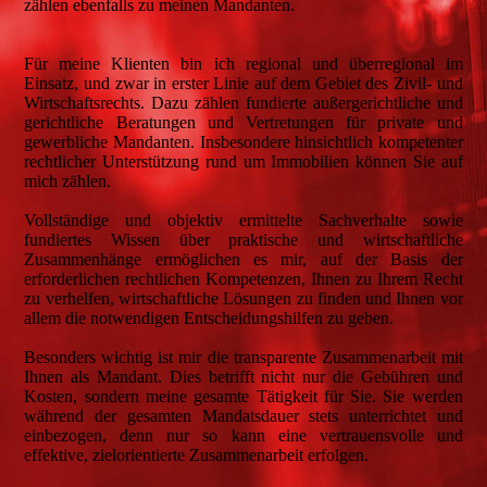
zählen ebenfalls zu meinen Mandanten.
Für meine Klienten bin ich regional und überregional im
Einsatz, und zwar in erster Linie auf dem Gebiet des Zivil- und
Wirtschaftsrechts. Dazu zählen fundierte außergerichtliche und
gerichtliche Beratungen und Vertretungen für private und
gewerbliche Mandanten. Insbesondere hinsichtlich kompetenter
rechtlicher Unterstützung rund um Immobilien können Sie auf
mich zählen.
Vollständige und objektiv ermittelte Sachverhalte sowie
fundiertes Wissen über praktische und wirtschaftliche
Zusammenhänge ermöglichen es mir, auf der Basis der
erforderlichen rechtlichen Kompetenzen, Ihnen zu Ihrem Recht
zu verhelfen, wirtschaftliche Lösungen zu finden und Ihnen vor
allem die notwendigen Entscheidungshilfen zu geben.
Besonders wichtig ist mir die transparente Zusammenarbeit mit
Ihnen als Mandant. Dies betrifft nicht nur die Gebühren und
Kosten, sondern meine gesamte Tätigkeit für Sie. Sie werden
während der gesamten Mandatsdauer stets unterrichtet und
einbezogen, denn nur so kann eine vertrauensvolle und
effektive, zielorientierte Zusammenarbeit erfolgen.