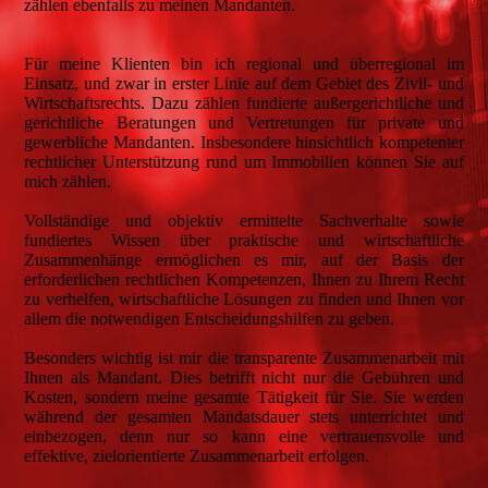
zählen ebenfalls zu meinen Mandanten.
Für meine Klienten bin ich regional und überregional im
Einsatz, und zwar in erster Linie auf dem Gebiet des Zivil- und
Wirtschaftsrechts. Dazu zählen fundierte außergerichtliche und
gerichtliche Beratungen und Vertretungen für private und
gewerbliche Mandanten. Insbesondere hinsichtlich kompetenter
rechtlicher Unterstützung rund um Immobilien können Sie auf
mich zählen.
Vollständige und objektiv ermittelte Sachverhalte sowie
fundiertes Wissen über praktische und wirtschaftliche
Zusammenhänge ermöglichen es mir, auf der Basis der
erforderlichen rechtlichen Kompetenzen, Ihnen zu Ihrem Recht
zu verhelfen, wirtschaftliche Lösungen zu finden und Ihnen vor
allem die notwendigen Entscheidungshilfen zu geben.
Besonders wichtig ist mir die transparente Zusammenarbeit mit
Ihnen als Mandant. Dies betrifft nicht nur die Gebühren und
Kosten, sondern meine gesamte Tätigkeit für Sie. Sie werden
während der gesamten Mandatsdauer stets unterrichtet und
einbezogen, denn nur so kann eine vertrauensvolle und
effektive, zielorientierte Zusammenarbeit erfolgen.