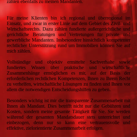
zählen ebenfalls zu meinen Mandanten.
Für meine Klienten bin ich regional und überregional im
Einsatz, und zwar in erster Linie auf dem Gebiet des Zivil- und
Wirtschaftsrechts. Dazu zählen fundierte außergerichtliche und
gerichtliche Beratungen und Vertretungen für private und
gewerbliche Mandanten. Insbesondere hinsichtlich kompetenter
rechtlicher Unterstützung rund um Immobilien können Sie auf
mich zählen.
Vollständige und objektiv ermittelte Sachverhalte sowie
fundiertes Wissen über praktische und wirtschaftliche
Zusammenhänge ermöglichen es mir, auf der Basis der
erforderlichen rechtlichen Kompetenzen, Ihnen zu Ihrem Recht
zu verhelfen, wirtschaftliche Lösungen zu finden und Ihnen vor
allem die notwendigen Entscheidungshilfen zu geben.
Besonders wichtig ist mir die transparente Zusammenarbeit mit
Ihnen als Mandant. Dies betrifft nicht nur die Gebühren und
Kosten, sondern meine gesamte Tätigkeit für Sie. Sie werden
während der gesamten Mandatsdauer stets unterrichtet und
einbezogen, denn nur so kann eine vertrauensvolle und
effektive, zielorientierte Zusammenarbeit erfolgen.