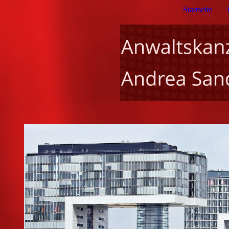
Startseite