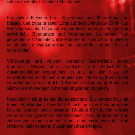
zählen ebenfalls zu meinen Mandanten.
Für meine Klienten bin ich regional und überregional im
Einsatz, und zwar in erster Linie auf dem Gebiet des Zivil- und
Wirtschaftsrechts. Dazu zählen fundierte außergerichtliche und
gerichtliche Beratungen und Vertretungen für private und
gewerbliche Mandanten. Insbesondere hinsichtlich kompetenter
rechtlicher Unterstützung rund um Immobilien können Sie auf
mich zählen.
Vollständige und objektiv ermittelte Sachverhalte sowie
fundiertes Wissen über praktische und wirtschaftliche
Zusammenhänge ermöglichen es mir, auf der Basis der
erforderlichen rechtlichen Kompetenzen, Ihnen zu Ihrem Recht
zu verhelfen, wirtschaftliche Lösungen zu finden und Ihnen vor
allem die notwendigen Entscheidungshilfen zu geben.
Besonders wichtig ist mir die transparente Zusammenarbeit mit
Ihnen als Mandant. Dies betrifft nicht nur die Gebühren und
Kosten, sondern meine gesamte Tätigkeit für Sie. Sie werden
während der gesamten Mandatsdauer stets unterrichtet und
einbezogen, denn nur so kann eine vertrauensvolle und
effektive, zielorientierte Zusammenarbeit erfolgen.