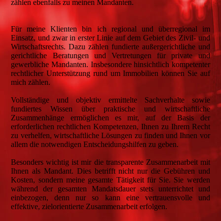
zählen ebenfalls zu meinen Mandanten.
Für meine Klienten bin ich regional und überregional im
Einsatz, und zwar in erster Linie auf dem Gebiet des Zivil- und
Wirtschaftsrechts. Dazu zählen fundierte außergerichtliche und
gerichtliche Beratungen und Vertretungen für private und
gewerbliche Mandanten. Insbesondere hinsichtlich kompetenter
rechtlicher Unterstützung rund um Immobilien können Sie auf
mich zählen.
Vollständige und objektiv ermittelte Sachverhalte sowie
fundiertes Wissen über praktische und wirtschaftliche
Zusammenhänge ermöglichen es mir, auf der Basis der
erforderlichen rechtlichen Kompetenzen, Ihnen zu Ihrem Recht
zu verhelfen, wirtschaftliche Lösungen zu finden und Ihnen vor
allem die notwendigen Entscheidungshilfen zu geben.
Besonders wichtig ist mir die transparente Zusammenarbeit mit
Ihnen als Mandant. Dies betrifft nicht nur die Gebühren und
Kosten, sondern meine gesamte Tätigkeit für Sie. Sie werden
während der gesamten Mandatsdauer stets unterrichtet und
einbezogen, denn nur so kann eine vertrauensvolle und
effektive, zielorientierte Zusammenarbeit erfolgen.