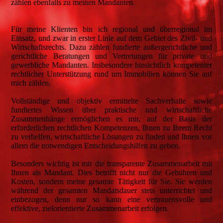
zählen ebenfalls zu meinen Mandanten.
Für meine Klienten bin ich regional und überregional im
Einsatz, und zwar in erster Linie auf dem Gebiet des Zivil- und
Wirtschaftsrechts. Dazu zählen fundierte außergerichtliche und
gerichtliche Beratungen und Vertretungen für private und
gewerbliche Mandanten. Insbesondere hinsichtlich kompetenter
rechtlicher Unterstützung rund um Immobilien können Sie auf
mich zählen.
Vollständige und objektiv ermittelte Sachverhalte sowie
fundiertes Wissen über praktische und wirtschaftliche
Zusammenhänge ermöglichen es mir, auf der Basis der
erforderlichen rechtlichen Kompetenzen, Ihnen zu Ihrem Recht
zu verhelfen, wirtschaftliche Lösungen zu finden und Ihnen vor
allem die notwendigen Entscheidungshilfen zu geben.
Besonders wichtig ist mir die transparente Zusammenarbeit mit
Ihnen als Mandant. Dies betrifft nicht nur die Gebühren und
Kosten, sondern meine gesamte Tätigkeit für Sie. Sie werden
während der gesamten Mandatsdauer stets unterrichtet und
einbezogen, denn nur so kann eine vertrauensvolle und
effektive, zielorientierte Zusammenarbeit erfolgen.