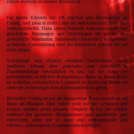
zählen ebenfalls zu meinen Mandanten.
Für meine Klienten bin ich regional und überregional im
Einsatz, und zwar in erster Linie auf dem Gebiet des Zivil- und
Wirtschaftsrechts. Dazu zählen fundierte außergerichtliche und
gerichtliche Beratungen und Vertretungen für private und
gewerbliche Mandanten. Insbesondere hinsichtlich kompetenter
rechtlicher Unterstützung rund um Immobilien können Sie auf
mich zählen.
Vollständige und objektiv ermittelte Sachverhalte sowie
fundiertes Wissen über praktische und wirtschaftliche
Zusammenhänge ermöglichen es mir, auf der Basis der
erforderlichen rechtlichen Kompetenzen, Ihnen zu Ihrem Recht
zu verhelfen, wirtschaftliche Lösungen zu finden und Ihnen vor
allem die notwendigen Entscheidungshilfen zu geben.
Besonders wichtig ist mir die transparente Zusammenarbeit mit
Ihnen als Mandant. Dies betrifft nicht nur die Gebühren und
Kosten, sondern meine gesamte Tätigkeit für Sie. Sie werden
während der gesamten Mandatsdauer stets unterrichtet und
einbezogen, denn nur so kann eine vertrauensvolle und
effektive, zielorientierte Zusammenarbeit erfolgen.