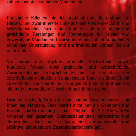
zählen ebenfalls zu meinen Mandanten.
Für meine Klienten bin ich regional und überregional im
Einsatz, und zwar in erster Linie auf dem Gebiet des Zivil- und
Wirtschaftsrechts. Dazu zählen fundierte außergerichtliche und
gerichtliche Beratungen und Vertretungen für private und
gewerbliche Mandanten. Insbesondere hinsichtlich kompetenter
rechtlicher Unterstützung rund um Immobilien können Sie auf
mich zählen.
Vollständige und objektiv ermittelte Sachverhalte sowie
fundiertes Wissen über praktische und wirtschaftliche
Zusammenhänge ermöglichen es mir, auf der Basis der
erforderlichen rechtlichen Kompetenzen, Ihnen zu Ihrem Recht
zu verhelfen, wirtschaftliche Lösungen zu finden und Ihnen vor
allem die notwendigen Entscheidungshilfen zu geben.
Besonders wichtig ist mir die transparente Zusammenarbeit mit
Ihnen als Mandant. Dies betrifft nicht nur die Gebühren und
Kosten, sondern meine gesamte Tätigkeit für Sie. Sie werden
während der gesamten Mandatsdauer stets unterrichtet und
einbezogen, denn nur so kann eine vertrauensvolle und
effektive, zielorientierte Zusammenarbeit erfolgen.