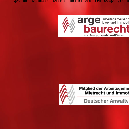
gesamten Mandatsdauer stets unterrichtet und einbezogen, denn 