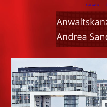
Startseite