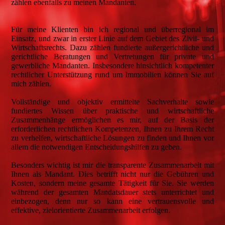
zählen ebenfalls zu meinen Mandanten.
Für meine Klienten bin ich regional und überregional im
Einsatz, und zwar in erster Linie auf dem Gebiet des Zivil- und
Wirtschaftsrechts. Dazu zählen fundierte außergerichtliche und
gerichtliche Beratungen und Vertretungen für private und
gewerbliche Mandanten. Insbesondere hinsichtlich kompetenter
rechtlicher Unterstützung rund um Immobilien können Sie auf
mich zählen.
Vollständige und objektiv ermittelte Sachverhalte sowie
fundiertes Wissen über praktische und wirtschaftliche
Zusammenhänge ermöglichen es mir, auf der Basis der
erforderlichen rechtlichen Kompetenzen, Ihnen zu Ihrem Recht
zu verhelfen, wirtschaftliche Lösungen zu finden und Ihnen vor
allem die notwendigen Entscheidungshilfen zu geben.
Besonders wichtig ist mir die transparente Zusammenarbeit mit
Ihnen als Mandant. Dies betrifft nicht nur die Gebühren und
Kosten, sondern meine gesamte Tätigkeit für Sie. Sie werden
während der gesamten Mandatsdauer stets unterrichtet und
einbezogen, denn nur so kann eine vertrauensvolle und
effektive, zielorientierte Zusammenarbeit erfolgen.