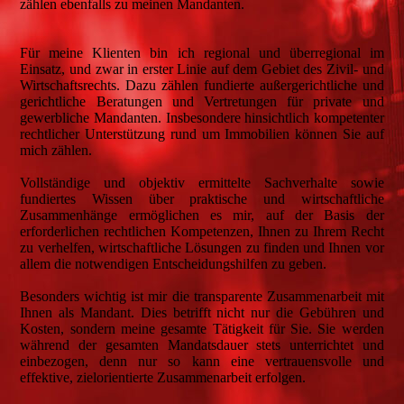
zählen ebenfalls zu meinen Mandanten.
Für meine Klienten bin ich regional und überregional im
Einsatz, und zwar in erster Linie auf dem Gebiet des Zivil- und
Wirtschaftsrechts. Dazu zählen fundierte außergerichtliche und
gerichtliche Beratungen und Vertretungen für private und
gewerbliche Mandanten. Insbesondere hinsichtlich kompetenter
rechtlicher Unterstützung rund um Immobilien können Sie auf
mich zählen.
Vollständige und objektiv ermittelte Sachverhalte sowie
fundiertes Wissen über praktische und wirtschaftliche
Zusammenhänge ermöglichen es mir, auf der Basis der
erforderlichen rechtlichen Kompetenzen, Ihnen zu Ihrem Recht
zu verhelfen, wirtschaftliche Lösungen zu finden und Ihnen vor
allem die notwendigen Entscheidungshilfen zu geben.
Besonders wichtig ist mir die transparente Zusammenarbeit mit
Ihnen als Mandant. Dies betrifft nicht nur die Gebühren und
Kosten, sondern meine gesamte Tätigkeit für Sie. Sie werden
während der gesamten Mandatsdauer stets unterrichtet und
einbezogen, denn nur so kann eine vertrauensvolle und
effektive, zielorientierte Zusammenarbeit erfolgen.